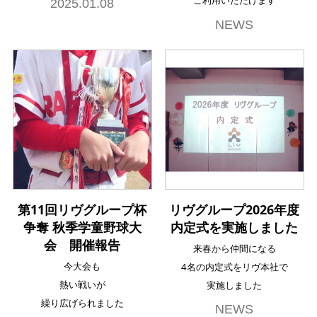
ご利用いただけます
2025.01.08
NEWS
第11回リヴグループ杯
リヴグループ2026年度
争奪 秋季学童野球大
内定式を実施しました
会 開催報告
来春から仲間になる
今大会も
4名の内定式をリヴ本社で
熱い戦いが
実施しました
繰り広げられました
NEWS