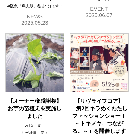
＠阪急「烏丸駅」徒歩5分です！
EVENT
2025.06.07
NEWS
2025.05.23
【オーナー様感謝祭】
【リヴライフコア】
お芋の苗植えを実施し
「第2回キラめくわたし
ました
ファッションショー！
～トキメキ、つなが
5/16（金）
る。～」を開催します
リヴ社員一同で