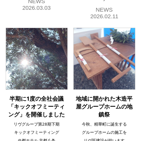
NEWS
2026.03.03
NEWS
2026.02.11
半期に1度の全社会議
地域に開かれた木造平
「キックオフミーティ
屋グループホームの地
ング」を開催しました
鎮祭
リヴグループ第28期下期
今秋、精華町に誕生する
キックオフミーティング
グループホームの施工を
＠都ホテル 京都八条
リヴ匠建設が担います