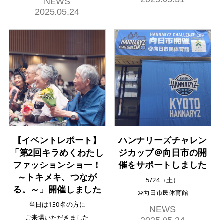
NEWS
2025.05.24
【イベントレポート】
ハンナリーズチャレン
「第2回キラめくわたし
ジカップ＠向日市の開
ファッションショー！
催をサポートしました
～トキメキ、つなが
5/24（土）
る。～」開催しました
@向日市民体育館
当日は130名の方に
NEWS
ご来場いただきました
2025.05.24