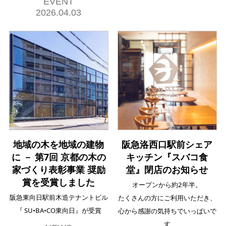
EVENT
2026.04.03
地域の木を地域の建物
阪急洛西口駅前シェア
に － 第7回 京都の木の
キッチン『スバコ食
家づくり表彰事業 奨励
堂』閉店のお知らせ
賞を受賞しました
オープンから約2年半。
阪急東向日駅前木造テナントビル
たくさんの方にご利用いただき、
『 SU•BA•CO東向日』が受賞
心から感謝の気持ちでいっぱいで
す