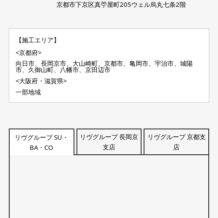
京都市下京区真苧屋町205ウェル烏丸七条2階
【施工エリア】
<京都府>
向日市、長岡京市、大山崎町、京都市、亀岡市、宇治市、城陽
市、久御山町、八幡市、京田辺市
<大阪府・滋賀県>
一部地域
リヴグループ 長岡京
リヴグループ 京都支
リヴグループ SU・
支店
店
BA・CO