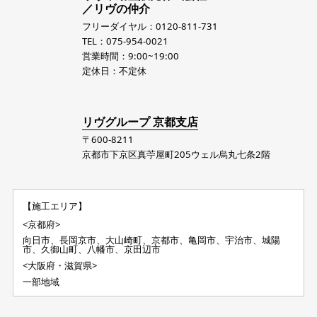
／リヴの仲介
フリーダイヤル：0120-811-731
TEL：075-954-0021
営業時間：9:00~19:00
定休日：不定休
リヴグループ 京都支店
〒600-8211
京都市下京区真苧屋町205ウェル烏丸七条2階
【施工エリア】
<京都府>
向日市、長岡京市、大山崎町、京都市、亀岡市、宇治市、城陽
市、久御山町、八幡市、京田辺市
<大阪府・滋賀県>
一部地域