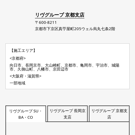
リヴグループ 京都支店
〒600-8211
京都市下京区真苧屋町205ウェル烏丸七条2階
【施工エリア】
<京都府>
向日市、長岡京市、大山崎町、京都市、亀岡市、宇治市、城陽
市、久御山町、八幡市、京田辺市
<大阪府・滋賀県>
一部地域
リヴグループ 長岡京
リヴグループ 京都支
リヴグループ SU・
支店
店
BA・CO