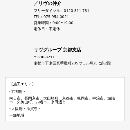
／リヴの仲介
フリーダイヤル：0120-811-731
TEL：075-954-0021
営業時間：9:00~19:00
定休日：不定休
リヴグループ 京都支店
〒600-8211
京都市下京区真苧屋町205ウェル烏丸七条2階
【施工エリア】
<京都府>
向日市、長岡京市、大山崎町、京都市、亀岡市、宇治市、城陽
市、久御山町、八幡市、京田辺市
<大阪府・滋賀県>
一部地域