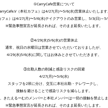
①CarryCafe営業について
arryCafe.V（本社カフェ）は4/27(月)〜5/6(水)営業休止いたしま
支店カフェ）は4/27(月)〜5/6(水)テイクアウトのみ営業し、5/3(日)～
※緊急事態宣言が延長されれば、そのまま延長いたします。
②4/29(水)5/6(水)の営業休止
通常、祝日の水曜日は営業させていただいておりましたが、
4/29(水)5/6(水)に関してはお休みとさせていただきます。
③出勤人数の削減と感染リスクの回避
4/27(月)〜5/6(水)
スタッフを2班に分け、交互に本社出勤・テレワークし、
接触を避けることで感染リスクを減らします。
、きたえるーむのメンバーと本社メンバーは一切の接触を禁止し
※緊急事態宣言が延長されれば、そのまま延長いたします。