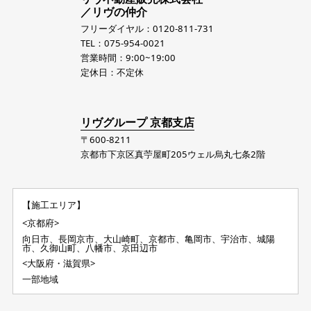
／リヴの仲介
フリーダイヤル：0120-811-731
TEL：075-954-0021
営業時間：9:00~19:00
定休日：不定休
リヴグループ 京都支店
〒600-8211
京都市下京区真苧屋町205ウェル烏丸七条2階
【施工エリア】
<京都府>
向日市、長岡京市、大山崎町、京都市、亀岡市、宇治市、城陽
市、久御山町、八幡市、京田辺市
<大阪府・滋賀県>
一部地域