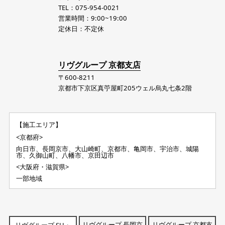
TEL：075-954-0021
営業時間：9:00~19:00
定休日：不定休
リヴグループ 京都支店
〒600-8211
京都市下京区真苧屋町205ウェル烏丸七条2階
【施工エリア】
<京都府>
向日市、長岡京市、大山崎町、京都市、亀岡市、宇治市、城陽
市、久御山町、八幡市、京田辺市
<大阪府・滋賀県>
一部地域
リヴグループ 長岡京
リヴグループ 京都支
リヴグループ SU・