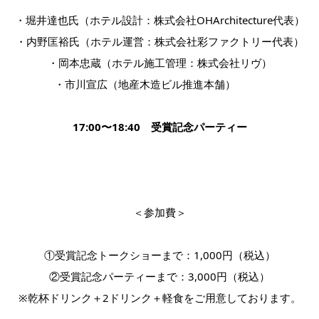
・堀井達也氏（ホテル設計：株式会社
OHArchitecture
代表）
・内野匡裕氏（ホテル運営：株式会社彩ファクトリー代表）
・岡本忠蔵（ホテル施工管理：株式会社リヴ）
・市川宣広（地産木造ビル推進本舗）
17:00
〜
18:40
受賞記念パーティー
＜参加費＞
①受賞記念トークショーまで：
1,000
円（税込）
②受賞記念パーティーまで：
3,000
円（税込）
※乾杯ドリンク＋
2
ドリンク＋軽食をご用意しております。