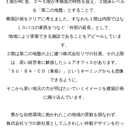
１階がRC 造、２〜５階が木構造の特性を捉え、２階床レベル
を「第二の地盤」とすることで、
断面計画をクリアに考えました。すなわち１階は内部ではな
くスバコの東西をつなぐ「外部の延長」として、
地域により密着できる施設であることをアピールしていま
す。
２階は第二の地盤の上に建つ株式会社リヴの社屋。その上階
は、若い経営者に解放したシェアオフィスがあります。
「ＳＵ・ＢＡ・ＣＯ（巣箱）」というネーミングからも想像
できるように、
そこから若い地元の力が羽ばたいていくイメージを建築計画
に織り込んでいます。
豊かな自然環境に抱かれたこの地域の景観を損なわず、
株式会社リヴの新社屋としてふさわしい外観デザインを行っ