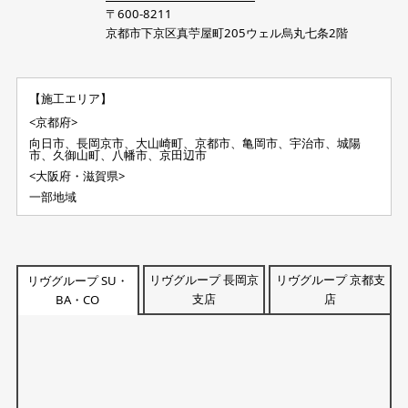
〒600-8211
京都市下京区真苧屋町205ウェル烏丸七条2階
【施工エリア】
<京都府>
向日市、長岡京市、大山崎町、京都市、亀岡市、宇治市、城陽
市、久御山町、八幡市、京田辺市
<大阪府・滋賀県>
一部地域
リヴグループ 長岡京
リヴグループ 京都支
リヴグループ SU・
支店
店
BA・CO