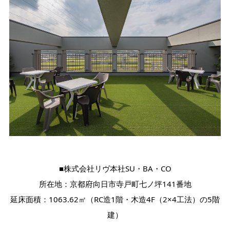
■株式会社リヴ本社SU・BA・CO
所在地：京都府向日市寺戸町七ノ坪141番地
延床面積：1063.62㎡（RC造1階・木造4F（2×4工法）の5階
建）