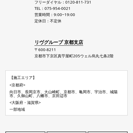
フリーダイヤル：0120-811-731
TEL：075-954-0021
営業時間：9:00~19:00
定休日：不定休
リヴグループ 京都支店
〒600-8211
京都市下京区真苧屋町205ウェル烏丸七条2階
【施工エリア】
<京都府>
向日市、長岡京市、大山崎町、京都市、亀岡市、宇治市、城陽
市、久御山町、八幡市、京田辺市
<大阪府・滋賀県>
一部地域