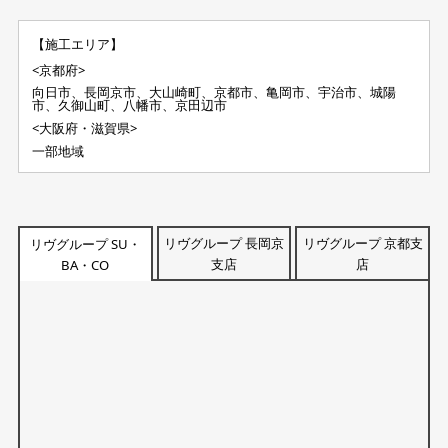
【施工エリア】
<京都府>
向日市、長岡京市、大山崎町、京都市、亀岡市、宇治市、城陽
市、久御山町、八幡市、京田辺市
<大阪府・滋賀県>
一部地域
リヴグループ 長岡京
リヴグループ 京都支
リヴグループ SU・
支店
店
BA・CO