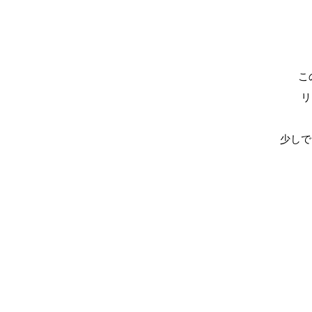
こ
リ
少しで