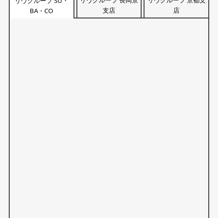
リヴグループ 長岡京
リヴグループ 京都支
リヴグループ SU・
支店
店
BA・CO