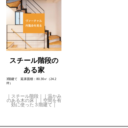
スチール階段の
ある家
3階建て 延床面積：80.30㎡（24.2
坪）
｜スチール階段｜｜温かみ
のある木の床｜｜空間を有
効に使った３階建て｜