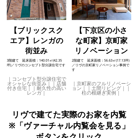
【ブリックスク
【下京区の小さ
エア】レンガの
な町家】京町家
街並み
リノベーション
3階建て 延床面積：140.01㎡(42.35
2階建て 延床面積：56.63㎡(17.13坪)
坪)／リヴのコンセプト型分譲住宅です
／リヴの京町家リノベーション事例で
す
｜コンセプト型分譲住宅で
オシャレな街並み｜｜店舗
｜京町家のフルリノベーシ
付き住宅｜｜耐久性の高い
ョン｜｜土間リビング｜｜
レンガ｜
柱の根継ぎ実例｜
リヴで建てた実際のお家を内覧
※「ヴァーチャル内覧会を見る」
ボタンをクリック