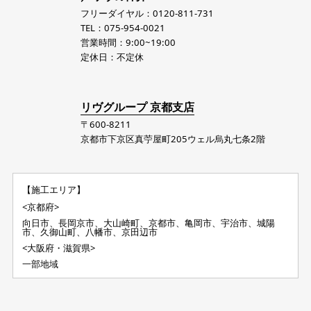
フリーダイヤル：0120-811-731
TEL：075-954-0021
営業時間：9:00~19:00
定休日：不定休
リヴグループ 京都支店
〒600-8211
京都市下京区真苧屋町205ウェル烏丸七条2階
【施工エリア】
<京都府>
向日市、長岡京市、大山崎町、京都市、亀岡市、宇治市、城陽
市、久御山町、八幡市、京田辺市
<大阪府・滋賀県>
一部地域