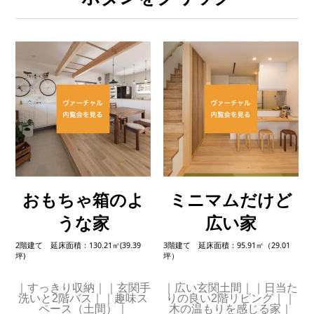
おもちゃ箱のよ
ミニマムだけど
うな家
広い家
2階建て 延床面積：130.21㎡(39.39
3階建て 延床面積：95.91㎡（29.01
坪)
坪）
｜すっきり収納｜｜玄関手
｜広い玄関土間｜｜日当た
洗いと2階バス｜｜趣味ス
りの良い2階リビング｜｜
ペース（土間）｜
木の温もりを感じる家｜