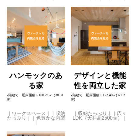
ハンモックのあ
デザインと機能
る家
性を両立した家
2階建て 延床面積：100.21㎡（30.31
2階建て 延床面積：122.40㎡(37.02
坪）
坪)
｜ワークスペース｜｜収納
｜収納たっぷり｜｜広々
たっぷり｜｜色豊かな内装
LDK（天井高2500㎜）｜
｜