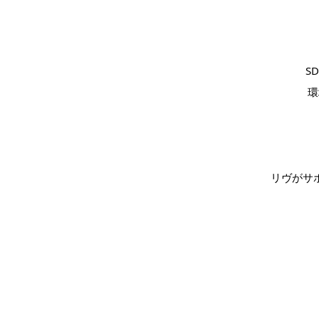
S
環
リヴがサ