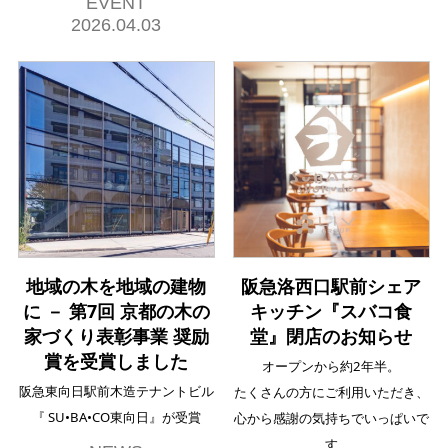
EVENT
2026.04.03
地域の木を地域の建物
阪急洛西口駅前シェア
に － 第7回 京都の木の
キッチン『スバコ食
家づくり表彰事業 奨励
堂』閉店のお知らせ
賞を受賞しました
オープンから約2年半。
阪急東向日駅前木造テナントビル
たくさんの方にご利用いただき、
『 SU•BA•CO東向日』が受賞
心から感謝の気持ちでいっぱいで
す