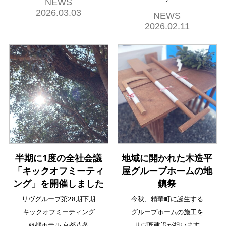
NEWS
2026.03.03
NEWS
2026.02.11
半期に1度の全社会議
地域に開かれた木造平
「キックオフミーティ
屋グループホームの地
ング」を開催しました
鎮祭
リヴグループ第28期下期
今秋、精華町に誕生する
キックオフミーティング
グループホームの施工を
＠都ホテル 京都八条
リヴ匠建設が担います