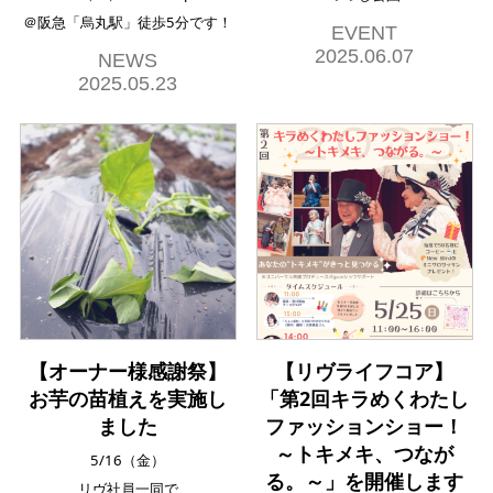
＠阪急「烏丸駅」徒歩5分です！
EVENT
2025.06.07
NEWS
2025.05.23
【オーナー様感謝祭】
【リヴライフコア】
お芋の苗植えを実施し
「第2回キラめくわたし
ました
ファッションショー！
～トキメキ、つなが
5/16（金）
る。～」を開催します
リヴ社員一同で