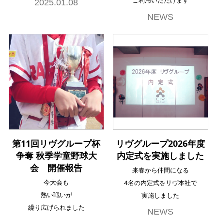
ご利用いただけます
2025.01.08
NEWS
第11回リヴグループ杯
リヴグループ2026年度
争奪 秋季学童野球大
内定式を実施しました
会 開催報告
来春から仲間になる
今大会も
4名の内定式をリヴ本社で
熱い戦いが
実施しました
繰り広げられました
NEWS