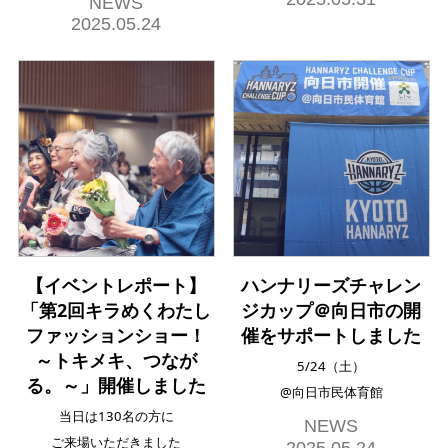
NEWS
2025.05.24
【イベントレポート】
ハンナリーズチャレン
「第2回キラめくわたし
ジカップ＠向日市の開
ファッションショー！
催をサポートしました
～トキメキ、つなが
5/24（土）
る。～」開催しました
@向日市民体育館
当日は130名の方に
NEWS
ご来場いただきました
2025.05.24