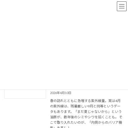
コ
ナ
ン
ビ
テ
ゲ
ン
ー
ツ
シ
へ
ョ
乾燥
ス
ン
キ
に
ッ
移
プ
動
トップページ
乾燥
【健康コラム 59 】“内なる日傘” アマニ
健康コラム
油で叶える「食べるUVケア」と春の美
肌戦略！
2026年4月10日
春の訪れとともに急増する紫外線量。実は4月
の紫外線は、残暑厳しい9月と同等というデー
タもあります。「まだ夏じゃないから」という
油断が、数年後のシミやシワを招くことも。 そ
こで取り入れたいのが、「内側からのバリア機
能」を高 […]