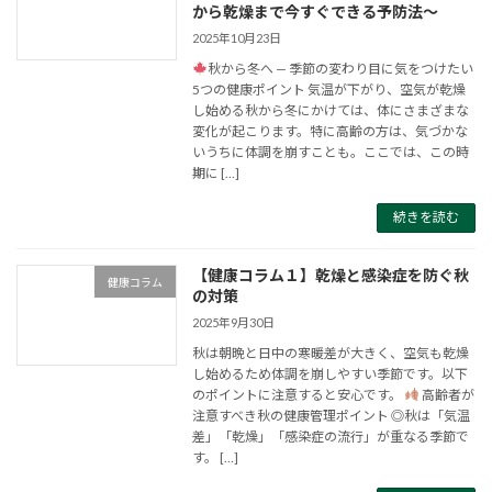
から乾燥まで今すぐできる予防法～
2025年10月23日
秋から冬へ — 季節の変わり目に気をつけたい
5つの健康ポイント 気温が下がり、空気が乾燥
し始める秋から冬にかけては、体にさまざまな
変化が起こります。特に高齢の方は、気づかな
いうちに体調を崩すことも。ここでは、この時
期に […]
続きを読む
【健康コラム１】乾燥と感染症を防ぐ秋
健康コラム
の対策
2025年9月30日
秋は朝晩と日中の寒暖差が大きく、空気も乾燥
し始めるため体調を崩しやすい季節です。以下
のポイントに注意すると安心です。
高齢者が
注意すべき秋の健康管理ポイント ◎秋は「気温
差」「乾燥」「感染症の流行」が重なる季節で
す。 […]