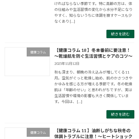
ければならない季節です。特に高齢の方は、体
の仕組みや生活習慣の変化から水分不足になり
やすく、知らないうちに体調を崩すケースも少
なくあり […]
続きを読む
【健康コラム 18 】冬本番前に要注意！
健康コラム
～乾燥肌を防ぐ生活習慣とケアのコツ～
2025年11月12日
秋も深まり、朝晩の冷え込みが増してくる11
月。空気がぐっと乾燥し始め、肌のかさつきや
かゆみを感じる方が増える季節です。冬の乾燥
肌は「年齢のせい」と思われがちですが、実は
生活習慣や環境の影響も大きく関係していま
す。今回は、 […]
続きを読む
【健康コラム 11 】油断しがちな秋冬の
健康コラム
体調トラブルに注意！～ヒートショック