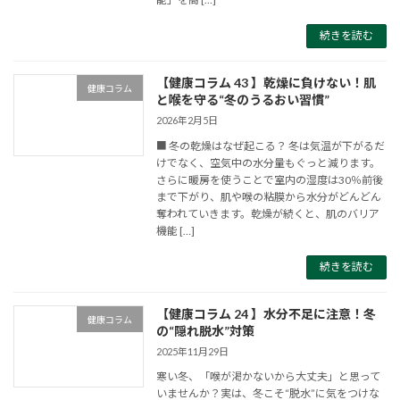
続きを読む
【健康コラム 43 】乾燥に負けない！肌
健康コラム
と喉を守る“冬のうるおい習慣”
2026年2月5日
■ 冬の乾燥はなぜ起こる？ 冬は気温が下がるだ
けでなく、空気中の水分量もぐっと減ります。
さらに暖房を使うことで室内の湿度は30％前後
まで下がり、肌や喉の粘膜から水分がどんどん
奪われていきます。乾燥が続くと、肌のバリア
機能 […]
続きを読む
【健康コラム 24 】水分不足に注意！冬
健康コラム
の“隠れ脱水”対策
2025年11月29日
寒い冬、「喉が渇かないから大丈夫」と思って
いませんか？実は、冬こそ“脱水”に気をつけな