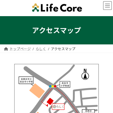
コ
ナ
ン
ビ
テ
ゲ
ン
ー
ツ
シ
へ
ョ
アクセスマップ
ス
ン
キ
に
ッ
移
プ
動
トップページ
らしく
アクセスマップ