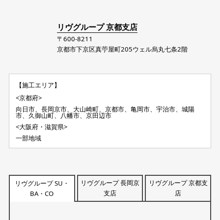
リヴグループ 京都支店
〒600-8211
京都市下京区真苧屋町205ウェル烏丸七条2階
【施工エリア】
<京都府>
向日市、長岡京市、大山崎町、京都市、亀岡市、宇治市、城陽
市、久御山町、八幡市、京田辺市
<大阪府・滋賀県>
一部地域
リヴグループ 長岡京
リヴグループ 京都支
リヴグループ SU・
支店
店
BA・CO