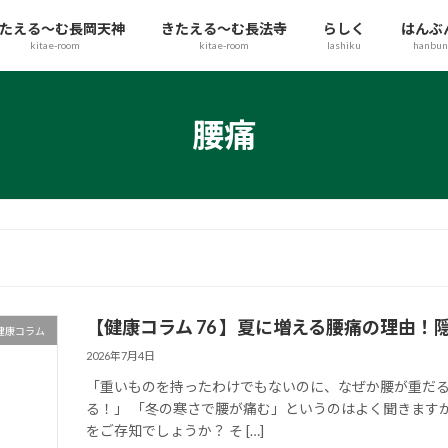
たえる～む長岡天神
きたえる～む長法寺
らしく
はんぶ
kitae-room
kitae-room
lashiku
hanbun
腰痛
【健康コラム 76 】夏に増える腰痛の理由
健康コラム
2026年7月4日
「重いものを持ったわけでもないのに、なぜか腰が重だる
る！」 「冬の寒さで腰が痛む」というのはよく聞きます
をご存知でしょうか？ そ […]