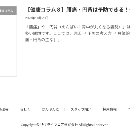
【健康コラム８】腰痛・円背は予防できる！
健康コラム
2025年10月20日
「腰痛」や「円背（えんぱい：背中が丸くなる姿勢）」
多い問題です。ここでは、原因 → 予防の考え方 → 具
痛・円背の主な […]
長法寺
らしく
はんぶんこ
スタッフ紹介
採用情報
Copyright © リヴライフコア株式会社 All Rights Reserved.