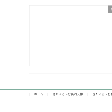
ホーム
きたえる～む長岡天神
きたえる～む