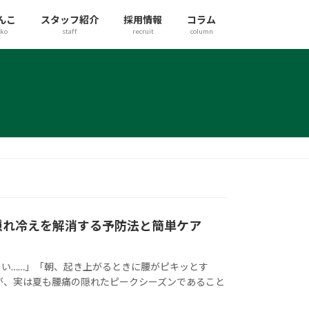
んこ
スタッフ紹介
採用情報
コラム
ko
staff
recruit
column
！隠れ冷えを解消する予防法と簡単ケア
い……」「朝、起き上がるときに腰がピキッとす
が、実は夏も腰痛の隠れたピークシーズンであること