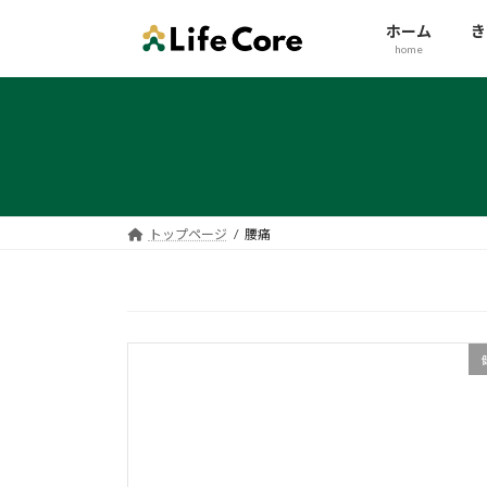
コ
ナ
ホーム
き
ン
ビ
home
テ
ゲ
ン
ー
ツ
シ
へ
ョ
ス
ン
キ
に
ッ
移
トップページ
腰痛
プ
動