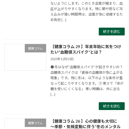
ないようにします。このとき血管が縮まり、血
圧が上がりやすくなります。特に朝や夜など冷
え込みが強い時間帯は、血管が急に収縮するた
め負担 […]
続きを読む
【健康コラム 29 】年末年始に気をつけ
健康コラム
たい“血糖値スパイク”とは？
2025年12月10日
● 冬はなぜ“血糖値スパイク”が起きやすいの？
血糖値スパイクは「食後の血糖値が急に上がる
現象」です。特に冬は、以下のような条件が重
なって起こりやすくなります。 ① 寒さで「体が
糖を使いにくくなる」 寒い時期は、外に出る
[…]
続きを読む
【健康コラム 26 】心の健康も大切に
健康コラム
～季節・気候変動に伴う“冬のメンタル