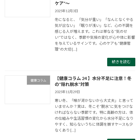
ケア”～
2025年12月3日
冬になると、「気分が重い」「なんとなくやる
気が出ない」「眠りが浅い」など、心の不調を
感じる人が増えます。これは単なる“気のせ
い”ではなく、季節や気候の変化が心や体に影響
を与えているサインです。心のケアも“健康管
理”の大切 […]
続きを読む
【健康コラム 24 】水分不足に注意！冬
健康コラム
の“隠れ脱水”対策
2025年11月29日
寒い冬、「喉が渇かないから大丈夫」と思って
いませんか？実は、冬こそ“脱水”に気をつけな
ければならない季節です。特に高齢の方は、体
の仕組みや生活習慣の変化から水分不足になり
やすく、知らないうちに体調を崩すケースも少
なくあり […]