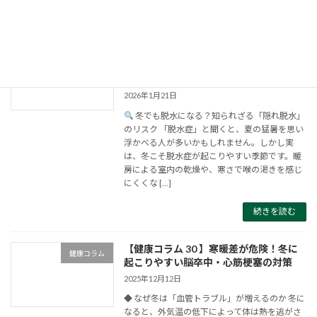
続きを読む
【健康コラム 40 】冬の脱水症に注意～
健康コラム
見落としがちな脱水のサインと“筋肉
量”との深い関係～
2026年1月21日
冬でも脱水になる？知られざる「隠れ脱水」
のリスク 「脱水症」と聞くと、夏の猛暑を思い
浮かべる人が多いかもしれません。しかし実
は、冬こそ脱水症が起こりやすい季節です。暖
房による室内の乾燥や、寒さで喉の渇きを感じ
にくくな […]
続きを読む
【健康コラム 30 】寒暖差が危険！冬に
健康コラム
起こりやすい脳卒中・心筋梗塞の対策
2025年12月12日
◆ なぜ冬は「血管トラブル」が増えるのか 冬に
なると、外気温の低下によって体は熱を逃がさ