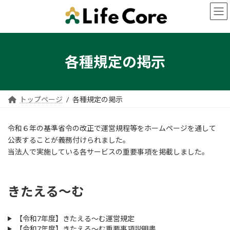
コ
ナ
ン
ビ
テ
ゲ
ン
ー
ツ
シ
へ
ョ
各種規定の掲示
ス
ン
キ
に
ッ
移
プ
動
トップページ
各種規定の掲示
令和６年の基準省令の改正で運営規程等をホームページを通して
公表することが義務付けられました。
当法人で実施している各サービスの重要事項を掲載しました。
きたえる～む
【令和7年度】きたえる～む運営規定
【令和7年度】きたえる～む重要事項説明書