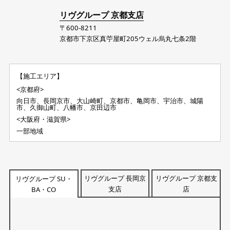
リヴグループ 京都支店
〒600-8211
京都市下京区真苧屋町205ウェル烏丸七条2階
【施工エリア】
<京都府>
向日市、長岡京市、大山崎町、京都市、亀岡市、宇治市、城陽
市、久御山町、八幡市、京田辺市
<大阪府・滋賀県>
一部地域
リヴグループ 長岡京
リヴグループ 京都支
リヴグループ SU・
支店
店
BA・CO