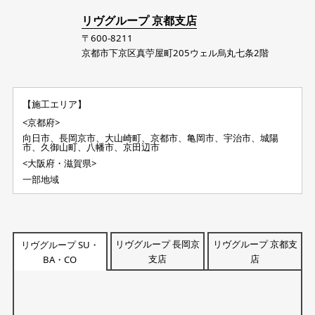
リヴグループ 京都支店
〒600-8211
京都市下京区真苧屋町205ウェル烏丸七条2階
【施工エリア】
<京都府>
向日市、長岡京市、大山崎町、京都市、亀岡市、宇治市、城陽
市、久御山町、八幡市、京田辺市
<大阪府・滋賀県>
一部地域
リヴグループ 長岡京
リヴグループ 京都支
リヴグループ SU・
支店
店
BA・CO