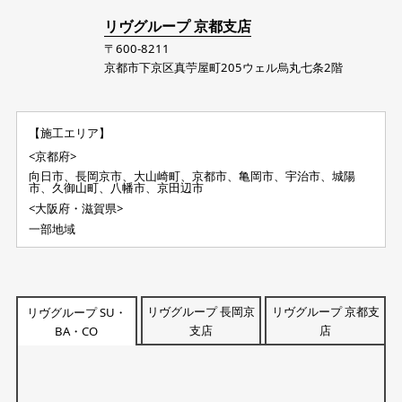
リヴグループ 京都支店
〒600-8211
京都市下京区真苧屋町205ウェル烏丸七条2階
【施工エリア】
<京都府>
向日市、長岡京市、大山崎町、京都市、亀岡市、宇治市、城陽
市、久御山町、八幡市、京田辺市
<大阪府・滋賀県>
一部地域
リヴグループ 長岡京
リヴグループ 京都支
リヴグループ SU・
支店
店
BA・CO