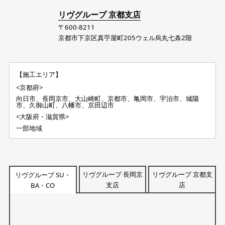
リヴグループ 京都支店
〒600-8211
京都市下京区真苧屋町205ウェル烏丸七条2階
【施工エリア】
<京都府>
向日市、長岡京市、大山崎町、京都市、亀岡市、宇治市、城陽
市、久御山町、八幡市、京田辺市
<大阪府・滋賀県>
一部地域
リヴグループ 長岡京
リヴグループ 京都支
リヴグループ SU・
支店
店
BA・CO