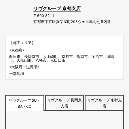
リヴグループ 京都支店
〒600-8211
京都市下京区真苧屋町205ウェル烏丸七条2階
【施工エリア】
<京都府>
向日市、長岡京市、大山崎町、京都市、亀岡市、宇治市、城陽
市、久御山町、八幡市、京田辺市
<大阪府・滋賀県>
一部地域
リヴグループ 長岡京
リヴグループ 京都支
リヴグループ SU・
支店
店
BA・CO