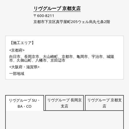
リヴグループ 京都支店
〒600-8211
京都市下京区真苧屋町205ウェル烏丸七条2階
【施工エリア】
<京都府>
向日市、長岡京市、大山崎町、京都市、亀岡市、宇治市、城陽
市、久御山町、八幡市、京田辺市
<大阪府・滋賀県>
一部地域
リヴグループ 長岡京
リヴグループ 京都支
リヴグループ SU・
支店
店
BA・CO