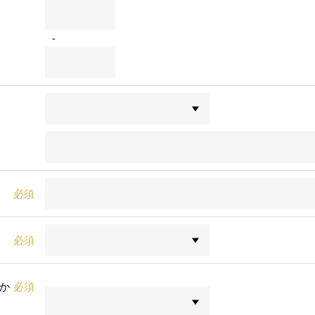
-
必須
必須
か
必須