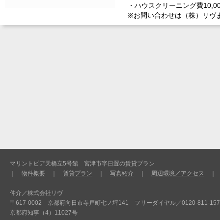
・ハウスクリーニング費10,0
※お問い合わせは（株）リヴ
マリントピア天橋立5号館 宮津市字日置の賃貸プラン
｜
物件概要
｜
賃貸プラン
｜
写真紹介
｜
周辺環境／アクセス
仲介／株式会社リヴ
〒617-0002 京都府向日市寺戸町七ノ坪141 フリーダイヤル／0120-811-157 TEL(代)
京都府知事（4）11027号